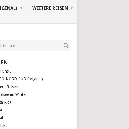
IGINAL)
WEITERE REISEN
TEN
r uns …
EN-NORD-SÜD (original)
tere Reisen
kalsee im Winter
ta Rica
a
al
takt