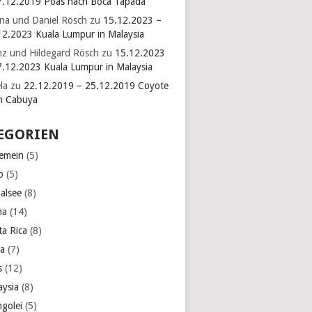
7.12.2019 Poas nach Boca Tapada
ina und Daniel Rösch
zu
15.12.2023 –
12.2023 Kuala Lumpur in Malaysia
nz und Hildegard Rösch
zu
15.12.2023
7.12.2023 Kuala Lumpur in Malaysia
la
zu
22.12.2019 – 25.12.2019 Coyote
h Cabuya
EGORIEN
gemein
(5)
o
(5)
kalsee
(8)
na
(14)
ta Rica
(8)
a
(7)
s
(12)
aysia
(8)
golei
(5)