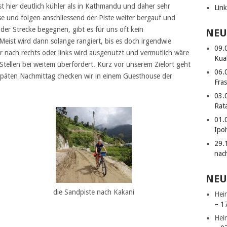
st hier deutlich kühler als in Kathmandu und daher sehr
Lin
 und folgen anschliessend der Piste weiter bergauf und
der Strecke begegnen, gibt es für uns oft kein
NEU
ist wird dann solange rangiert, bis es doch irgendwie
09.
r nach rechts oder links wird ausgenutzt und vermutlich wäre
Kua
Stellen bei weitem überfordert. Kurz vor unserem Zielort geht
06.
späten Nachmittag checken wir in einem Guesthouse der
Fras
03.
Rat
01.
Ipo
29.
nac
NEU
die Sandpiste nach Kakani
Hei
– 1
Hei