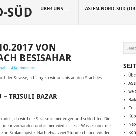
D-SÜD
ÜBER UNS …
ASIEN-NORD-SÜD (OR
.10.2017 VON
CH BESISAHAR
SEI
pal
|
4 Kommentare
Übe
uf der Strasse, schlängeln wir uns bis an den Start des
ASI
wei
 – TRISULI BAZAR
Bai
Cos
Kub
adelt, da wird die Strasse immer enger und schlechter. Die
Nep
icht mehr vorhanden und immer wieder fliesst Wasser über die
Kon
n eine Schlammpiste. Nach etwa zwei Stunden haben wir den