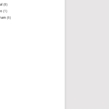
al
(8)
eo
(1)
tnam
(6)