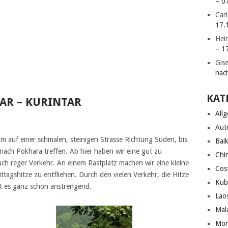
– 0
Car
17.
Hei
– 1
Gise
nac
KAT
ZAR – KURINTAR
All
Aut
m auf einer schmalen, steinigen Strasse Richtung Süden, bis
Bai
ach Pokhara treffen. Ab hier haben wir eine gut zu
Chi
uch reger Verkehr. An einem Rastplatz machen wir eine kleine
Cos
agshitze zu entfliehen. Durch den vielen Verkehr, die Hitze
Kub
t es ganz schön anstrengend.
Lao
Mal
Mon