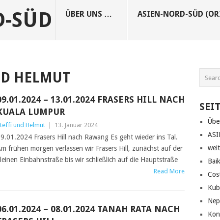
D-SÜD
ÜBER UNS …
ASIEN-NORD-SÜD (OR
ND HELMUT
09.01.2024 – 13.01.2024 FRASERS HILL NACH
SEI
KUALA LUMPUR
Übe
teffi und Helmut
|
13. Januar 2024
ASI
9.01.2024 Frasers Hill nach Rawang Es geht wieder ins Tal.
wei
m frühen morgen verlassen wir Frasers Hill, zunächst auf der
leinen Einbahnstraße bis wir schließlich auf die Hauptstraße
Bai
Read More
Cos
Kub
Nep
06.01.2024 – 08.01.2024 TANAH RATA NACH
Kon