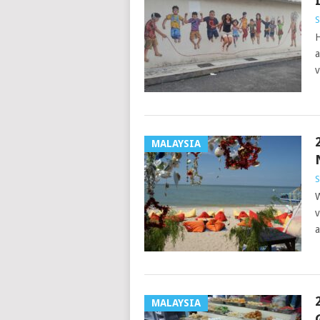
S
H
a
v
MALAYSIA
S
W
v
a
MALAYSIA