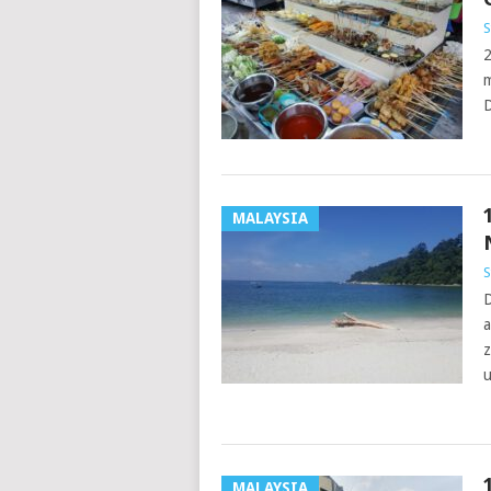
S
2
m
D
MALAYSIA
S
D
a
z
MALAYSIA