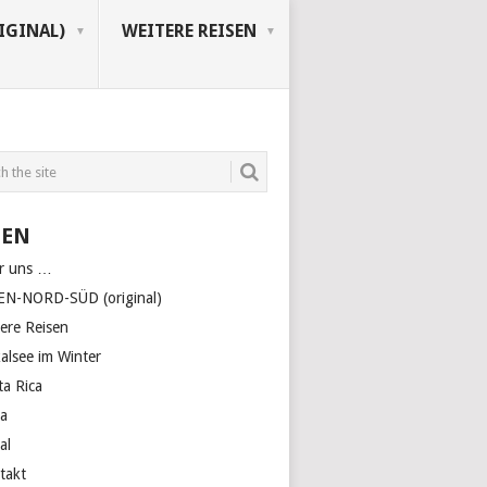
IGINAL)
WEITERE REISEN
TEN
r uns …
EN-NORD-SÜD (original)
tere Reisen
kalsee im Winter
ta Rica
a
al
takt