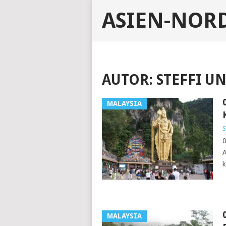
ASIEN-NOR
AUTOR:
STEFFI U
MALAYSIA
S
0
A
k
MALAYSIA