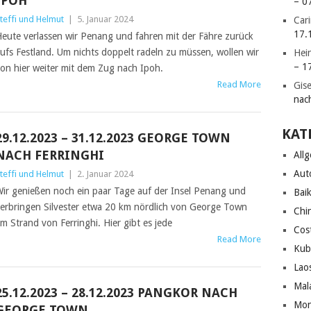
IPOH
– 0
teffi und Helmut
|
5. Januar 2024
Car
17.
eute verlassen wir Penang und fahren mit der Fähre zurück
ufs Festland. Um nichts doppelt radeln zu müssen, wollen wir
Hei
– 1
on hier weiter mit dem Zug nach Ipoh.
Read More
Gise
nac
KAT
29.12.2023 – 31.12.2023 GEORGE TOWN
NACH FERRINGHI
All
Aut
teffi und Helmut
|
2. Januar 2024
ir genießen noch ein paar Tage auf der Insel Penang und
Bai
erbringen Silvester etwa 20 km nördlich von George Town
Chi
m Strand von Ferringhi. Hier gibt es jede
Cos
Read More
Kub
Lao
Mal
25.12.2023 – 28.12.2023 PANGKOR NACH
Mon
GEORGE TOWN