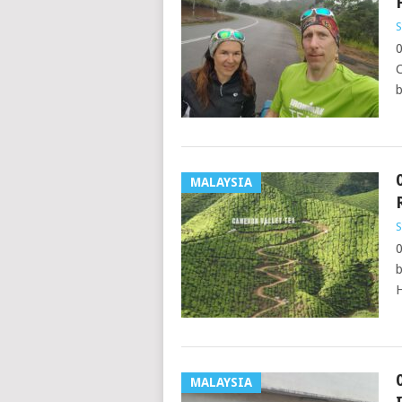
S
0
C
b
MALAYSIA
S
0
b
H
MALAYSIA