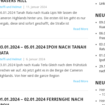
FRASERS HILL
Lin
teffi und Helmut
|
11. Januar 2024
6.01.2024 Tanah Rata nach Kuala Lipis Wir lassen die
NEU
ameron Highlands hinter uns. Die ersten 60 km geht es nur
09.
ergab, diese sind sofort geschafft, die Straße ist
Kua
Read More
06.
Fras
03.
03.01.2024 – 05.01.2024 IPOH NACH TANAH
Rat
RATA
01.
teffi und Helmut
|
6. Januar 2024
Ipo
3.01.2024 Ipoh nach Kuala Terla Gleich nach dem Frühstück
29.
rechen wir auf. Ab jetzt geht es in die Berge der Cameron
nac
ighlands. Von hier wird die ganze Region
Read More
NEU
Hei
– 1
01.01.2024 – 02.01.2024 FERRINGHI NACH
Hei