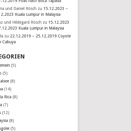
7.12.2019 Poas nach Boca Tapada
ina und Daniel Rösch
zu
15.12.2023 –
12.2023 Kuala Lumpur in Malaysia
nz und Hildegard Rösch
zu
15.12.2023
7.12.2023 Kuala Lumpur in Malaysia
la
zu
22.12.2019 – 25.12.2019 Coyote
h Cabuya
EGORIEN
gemein
(5)
o
(5)
kalsee
(8)
na
(14)
ta Rica
(8)
a
(7)
s
(12)
aysia
(8)
golei
(5)