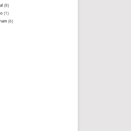
al
(8)
eo
(1)
tnam
(6)