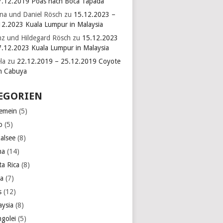
7.12.2019 Poas nach Boca Tapada
ina und Daniel Rösch
zu
15.12.2023 –
12.2023 Kuala Lumpur in Malaysia
nz und Hildegard Rösch
zu
15.12.2023
7.12.2023 Kuala Lumpur in Malaysia
la
zu
22.12.2019 – 25.12.2019 Coyote
h Cabuya
EGORIEN
gemein
(5)
o
(5)
kalsee
(8)
na
(14)
ta Rica
(8)
a
(7)
s
(12)
aysia
(8)
golei
(5)