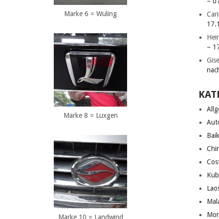
– 0
Marke 6 = Wuling
Car
17.
Hei
– 1
Gise
nac
KAT
All
Marke 8 = Luxgen
Aut
Bai
Chi
Cos
Kub
Lao
Mal
Mon
Marke 10 = Landwind