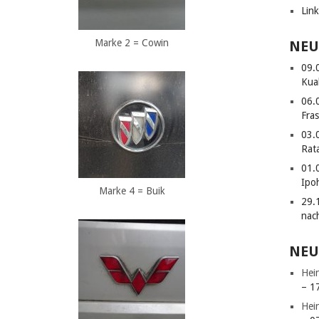
Lin
Marke 2 = Cowin
NEU
09.
Kua
06.
Fras
03.
Rat
01.
Ipo
Marke 4 = Buik
29.
nac
NEU
Hei
– 1
Hei