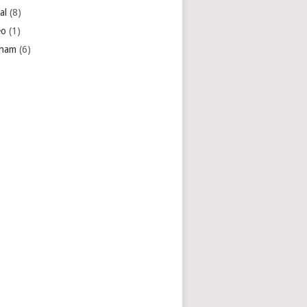
al
(8)
eo
(1)
tnam
(6)