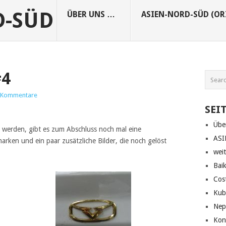
D-SÜD
ÜBER UNS …
ASIEN-NORD-SÜD (OR
#4
 Kommentare
SEI
Übe
 werden, gibt es zum Abschluss noch mal eine
ASI
ken und ein paar zusätzliche Bilder, die noch gelöst
wei
Bai
Cos
Kub
Nep
Kon