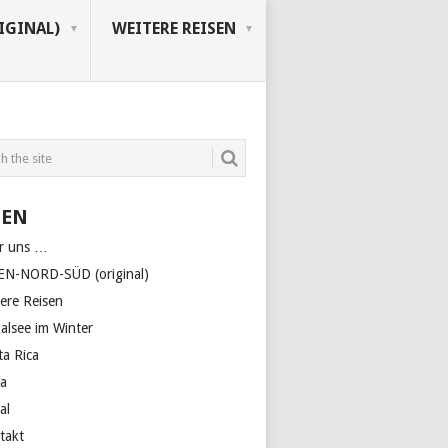
IGINAL)
WEITERE REISEN
TEN
r uns …
EN-NORD-SÜD (original)
tere Reisen
kalsee im Winter
ta Rica
a
al
takt