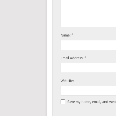
*
Name:
*
Email Address:
Website:
Save my name, email, and websi