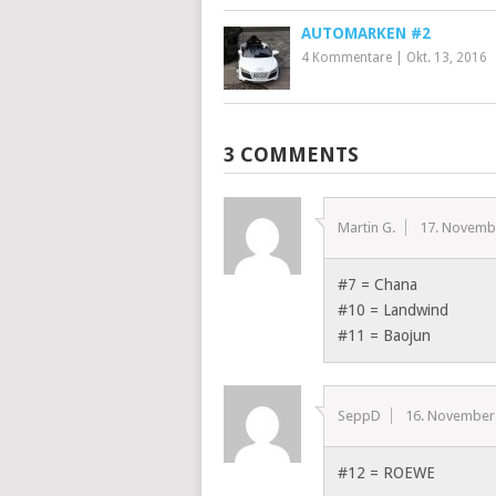
AUTOMARKEN #2
4 Kommentare
|
Okt. 13, 2016
3 COMMENTS
Martin G.
17. Novemb
#7 = Chana
#10 = Landwind
#11 = Baojun
SeppD
16. November
#12 = ROEWE